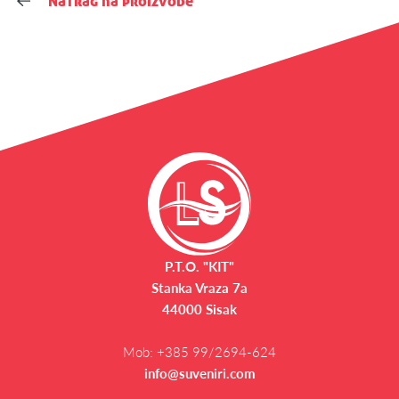
Natrag na proizvode
P.T.O. "KIT"
Stanka Vraza 7a
44000 Sisak
Mob:
+385 99/2694-624
info@suveniri.com