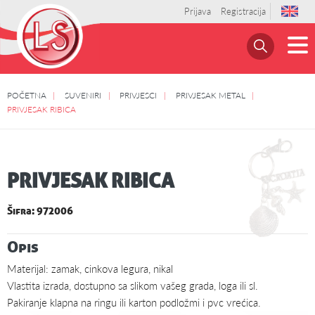
Prijava
Registracija
POČETNA
SUVENIRI
PRIVJESCI
PRIVJESAK METAL
PRIVJESAK RIBICA
PRIVJESAK RIBICA
Šifra: 972006
Opis
Materijal: zamak, cinkova legura, nikal
Vlastita izrada, dostupno sa slikom vašeg grada, loga ili sl.
Pakiranje klapna na ringu ili karton podložmi i pvc vrećica.