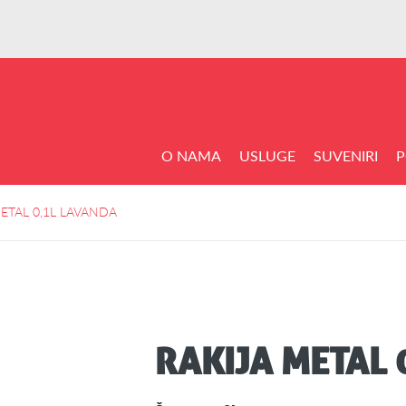
O NAMA
USLUGE
SUVENIRI
P
ETAL 0,1L LAVANDA
RAKIJA METAL 