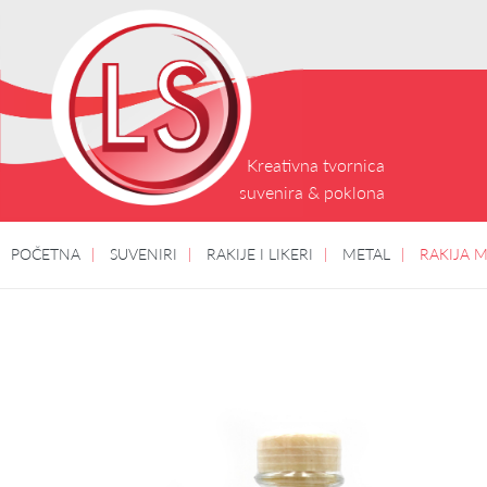
Kreativna tvornica
suvenira & poklona
POČETNA
SUVENIRI
RAKIJE I LIKERI
METAL
RAKIJA M