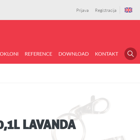
Prijava
Registracija
OKLONI
REFERENCE
DOWNLOAD
KONTAKT
0,1L LAVANDA