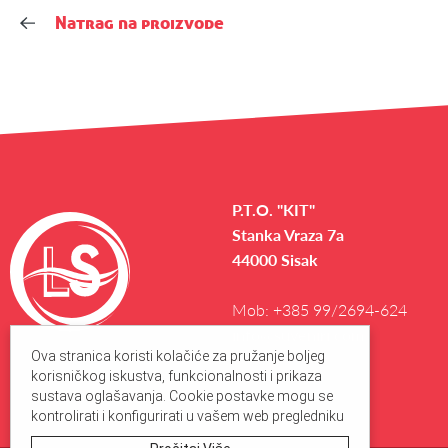
Natrag na proizvode
P.T.O. "KIT"
Stanka Vraza 7a
44000 Sisak
Mob:
+385 99/2694-624
info@suveniri.com
Ova stranica koristi kolačiće za pružanje boljeg
korisničkog iskustva, funkcionalnosti i prikaza
sustava oglašavanja. Cookie postavke mogu se
kontrolirati i konfigurirati u vašem web pregledniku