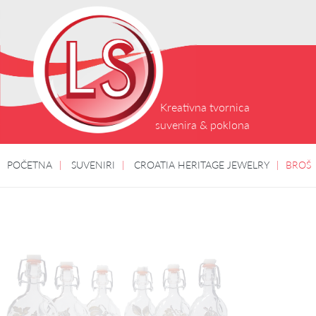
Kreativna tvornica
suvenira & poklona
POČETNA
SUVENIRI
CROATIA HERITAGE JEWELRY
BROŠ