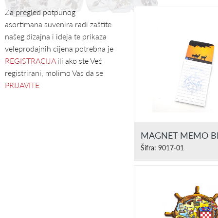
Za pregled potpunog
asortimana suvenira radi zaštite
našeg dizajna i ideja te prikaza
veleprodajnih cijena potrebna je
REGISTRACIJA
ili ako ste Već
registrirani, molimo Vas da se
PRIJAVITE
MAGNET MEMO B
Šifra: 9017-01