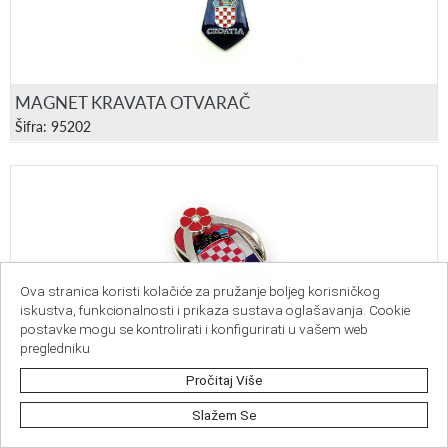
MAGNET KRAVATA OTVARAČ
Šifra: 95202
Ova stranica koristi kolačiće za pružanje boljeg korisničkog
iskustva, funkcionalnosti i prikaza sustava oglašavanja. Cookie
postavke mogu se kontrolirati i konfigurirati u vašem web
pregledniku
Pročitaj Više
MAGNET JAPANKA ŠTIPALJKA
Šifra: 95204
Slažem Se