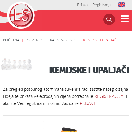
Prijava
Registracija
POČETNA
SUVENIRI
RAZNI SUVENIRI
KEMIJSKE I UPALJAČI
KEMIJSKE I UPALJAČI
Za pregled potpunog asortimana suvenira radi zaštite našeg dizajna
i ideja te prikaza veleprodajnih cijena potrebna je
REGISTRACIJA
ili
ako ste Već registrirani, molimo Vas da se
PRIJAVITE