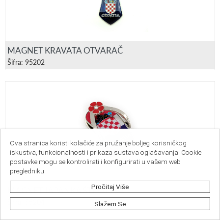
MAGNET KRAVATA OTVARAČ
Šifra: 95202
Ova stranica koristi kolačiće za pružanje boljeg korisničkog
iskustva, funkcionalnosti i prikaza sustava oglašavanja. Cookie
postavke mogu se kontrolirati i konfigurirati u vašem web
pregledniku
Pročitaj Više
MAGNET JAPANKA ŠTIPALJKA
Šifra: 95204
Slažem Se