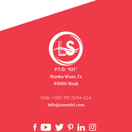
P.T.O. "KIT"
Stanka Vraza 7a
44000 Sisak
Mob:
+385 99/2694-624
info@suveniri.com