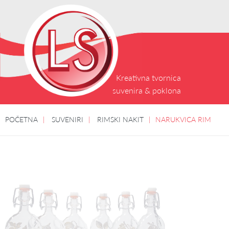
Kreativna tvornica
suvenira & poklona
POČETNA
SUVENIRI
RIMSKI NAKIT
NARUKVICA RIM